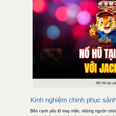
Nổ Hũ tại s
Kinh nghiệm chinh phục sảnh
Bên cạnh yếu tố may mắn, những người chơi bi