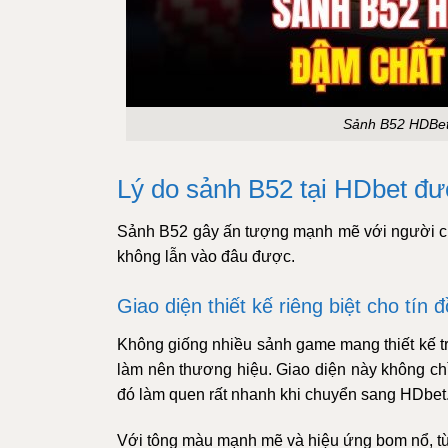
Sảnh B52 HDBet 
Lý do sảnh B52 tại HDbet đư
Sảnh B52 gây ấn tượng mạnh mẽ với người ch
không lẫn vào đâu được.
Giao diện thiết kế riêng biệt cho tín
Không giống nhiều sảnh game mang thiết kế t
làm nên thương hiệu. Giao diện này không c
đó làm quen rất nhanh khi chuyển sang HDbet
Với tông màu mạnh mẽ và hiệu ứng bom nổ, từn