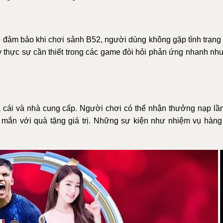
ể đảm bảo khi chơi sảnh B52, người dùng không gặp tình trạn
ày thực sự cần thiết trong các game đòi hỏi phản ứng nhanh n
 cái và nhà cung cấp. Người chơi có thể nhận thưởng nạp lầ
mắn với quà tặng giá trị. Những sự kiện như nhiệm vụ hàng