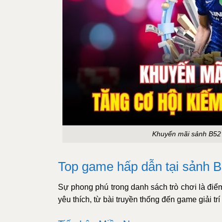
Khuyến mãi sảnh B52 
Top game hấp dẫn tại sảnh 
Sự phong phú trong danh sách trò chơi là điểm
yêu thích, từ bài truyền thống đến game giải tr