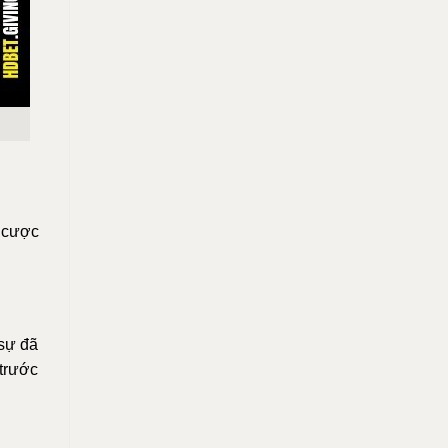
 cược
 sự đã
trước