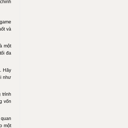
 chinh
a game
uốt và
là một
tối đa
i. Hãy
ơi như
trình
g vốn
g quan
ào một