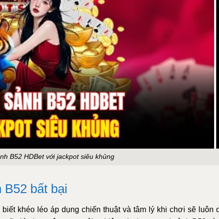
ảnh B52 HDBet với jackpot siêu khủng
 B52 bất bại
ết khéo léo áp dụng chiến thuật và tâm lý khi chơi sẽ luôn d