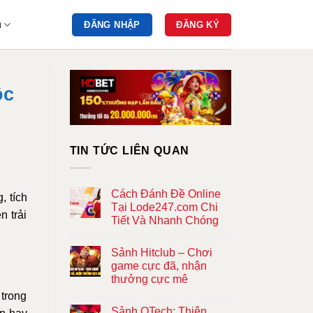
n
ĐĂNG NHẬP
ĐĂNG KÝ
ộc
TIN TỨC LIÊN QUAN
Cách Đánh Đề Online
 tích
Tại Lode247.com Chi
 trải
Tiết Và Nhanh Chóng
Sảnh Hitclub – Chơi
game cực đã, nhận
thưởng cực mê
 trong
Sảnh QTech: Thiên