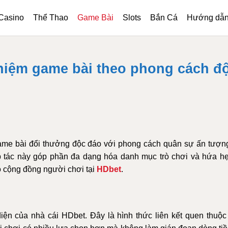
 Casino
Thể Thao
Game Bài
Slots
Bắn Cá
Hướng dẫ
hiệm game bài theo phong cách đ
me bài đổi thưởng độc đáo với phong cách quân sự ấn tượng,
 tác này góp phần đa dạng hóa danh mục trò chơi và hứa hẹn
o cộng đồng người chơi tại
HDbet
.
iện của nhà cái HDbet. Đây là hình thức liên kết quen thuộc