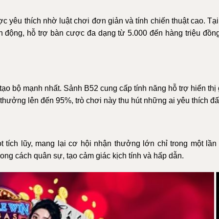
c yêu thích nhờ luật chơi đơn giản và tính chiến thuật cao. Tạ
h động, hỗ trợ bàn cược đa dạng từ 5.000 đến hàng triệu đồn
tạo bộ mạnh nhất. Sảnh B52 cung cấp tính năng hỗ trợ hiển thị 
thưởng lên đến 95%, trò chơi này thu hút những ai yêu thích đấu
t tích lũy, mang lại cơ hội nhận thưởng lớn chỉ trong một lần
ng cách quân sự, tạo cảm giác kịch tính và hấp dẫn.