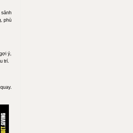
i sảnh
g, phù
gợi ý,
 trí.
 quay.