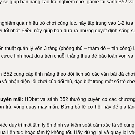
y sẽ giúp bạn nâng cao trải nghiệm chơi game tại sảnh B52 và
nghiệm quá nhiều trò chơi cùng lúc, hãy tập trung vào 1-2 tự
i tốt nhất. Điều này giúp bạn đưa ra những quyết định sáng s
 thuật quản lý vốn 3 tầng (phòng thủ – thăm dò – tấn công) 
ược linh hoạt dựa trên chuỗi thắng thua để bảo toàn vốn và 
 B52 cung cấp tính năng theo dõi lịch sử các ván bài đã chơ
 và nhận diện lối chơi của đối thủ, đặc biệt trong một số trò ch
huyến mãi:
HDbet và sảnh B52 thường xuyên có các chương 
n trả, vòng quay may mắn. Đừng bỏ lỡ cơ hội này để gia tăn
 việc duy trì một tâm lý ổn định và kiểm soát cảm xúc là vô cùn
ua liên tục hoặc tâm lý không tốt. Hãy dừng lại và quay lại v