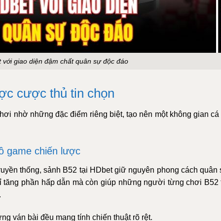
với giao diện đậm chất quân sự độc đáo
ợc cược thủ tin chọn
ơi nhờ những đặc điểm riêng biệt, tạo nên một không gian cá
 đồ game chiến lược
ruyền thống, sảnh B52 tại HDbet giữ nguyên phong cách quân
hỉ tăng phần hấp dẫn mà còn giúp những người từng chơi B52 
.
g ván bài đều mang tính chiến thuật rõ rệt.