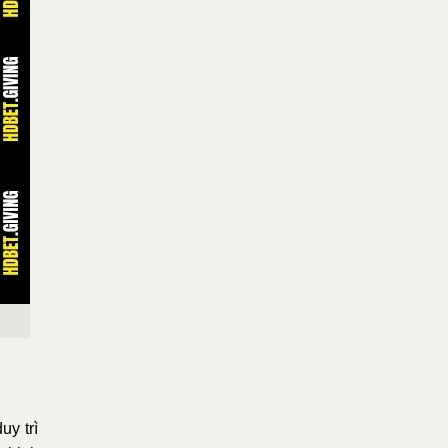
uy trì