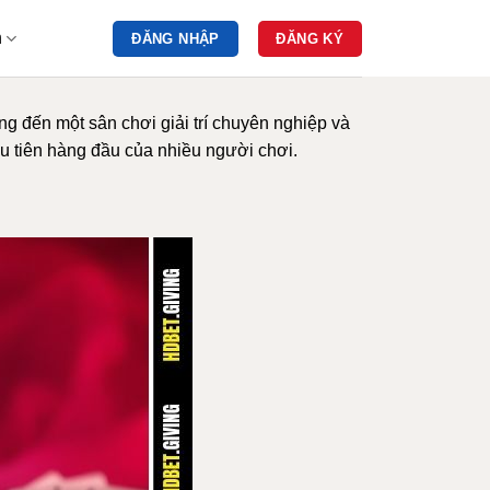
n
ĐĂNG NHẬP
ĐĂNG KÝ
g đến một sân chơi giải trí chuyên nghiệp và
ưu tiên hàng đầu của nhiều người chơi.