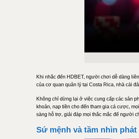
Khi nhắc đến HDBET, người chơi dễ dàng liên 
của cơ quan quản lý tại Costa Rica, nhà cái đả
Không chỉ dừng lại ở việc cung cấp các sản ph
khoản, nạp tiền cho đến tham gia cá cược, mọi
sàng hỗ trợ, giải đáp mọi thắc mắc để người c
Sứ mệnh và tầm nhìn phát