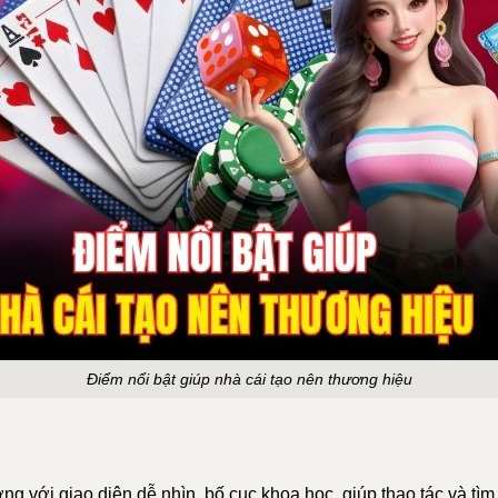
Điểm nổi bật giúp nhà cái tạo nên thương hiệu
ợng với giao diện dễ nhìn, bố cục khoa học, giúp thao tác và t