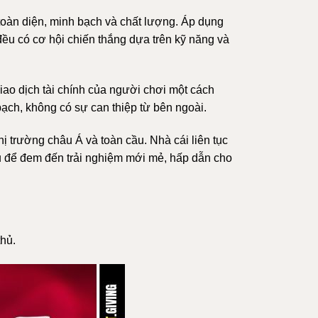
toàn diện, minh bạch và chất lượng. Áp dụng
đều có cơ hội chiến thắng dựa trên kỹ năng và
iao dịch tài chính của người chơi một cách
ạch, không có sự can thiệp từ bên ngoài.
 trường châu Á và toàn cầu. Nhà cái liên tục
ầu để đem đến trải nghiệm mới mẻ, hấp dẫn cho
thủ.