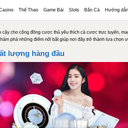
 Casino
Thể Thao
Game Bài
Slots
Bắn Cá
Hướng dẫ
 cậy cho cộng đồng cược thủ yêu thích cá cược trực tuyến, man
 khám phá những điểm nổi bật giúp nơi đây trở thành lựa chọn 
hất lượng hàng đầu