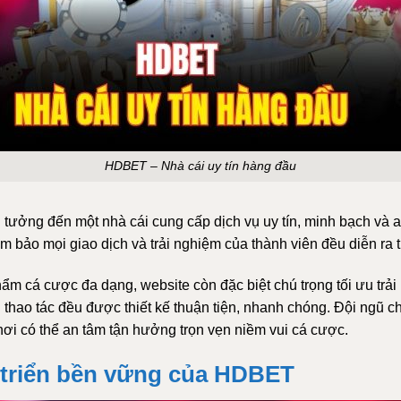
HDBET – Nhà cái uy tín hàng đầu
tưởng đến một nhà cái cung cấp dịch vụ uy tín, minh bạch và
m bảo mọi giao dịch và trải nghiệm của thành viên đều diễn ra 
ẩm cá cược đa dạng, website còn đặc biệt chú trọng tối ưu trải
 thao tác đều được thiết kế thuận tiện, nhanh chóng. Đội ngũ 
hơi có thể an tâm tận hưởng trọn vẹn niềm vui cá cược.
 triển bền vững của HDBET