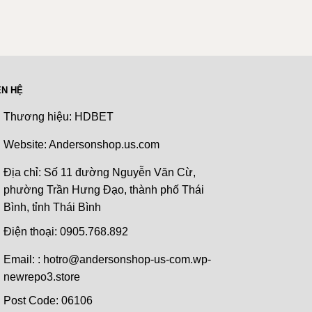
ÊN HỆ
Thương hiệu: HDBET
Website: Andersonshop.us.com
Địa chỉ: Số 11 đường Nguyễn Văn Cừ,
phường Trần Hưng Đạo, thành phố Thái
Bình, tỉnh Thái Bình
Điện thoại: 0905.768.892
Email: :
hotro@andersonshop-us-com.wp-
newrepo3.store
Post Code: 06106