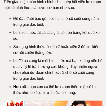
Trên giao diện màn hình chính cho phép hội viên lựa chọn
một số hình thức cá cược cơ bản như sau:
Để đầu đuôi bao gồm có hai chữ số cuối cùng nằm
trong giải đặc biệt.
Lô 2 số thuộc tất cả các giải có trên bảng kết quả xổ
số.
Sử dụng hình thức lô xiên 2 hoặc xiên 3 để tìm kiếm
cơ hội chiến thắng lớn.
Lô đề ba càng là một hình thức mà bạn không nên bỏ
qua vì tỷ lệ trả thưởng cực khủng. Tuy nhiên người
chơi phải dự đoán chính xác 3 chữ số cuối cùng
trong giải đặc biệt.
Hơn nữa bạn còn có thể lựa chọn thêm một số hình
thức như lô kép, lô rơi hoặc lô khung.