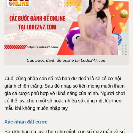
Các bước đánh đề online tại Lode247.com
Cuối cùng nhập con số mà bạn dự đoán là sẽ có cơ hội
giành chiến thắng. Sau đó nhập số tiền mong muốn tham
gia cá cược phù hợp với khả năng của mình. Người chơi
có thể lựa chọn một số hoặc nhiều số cùng một lúc theo
mẫu khi không muốn nhập tay.
Xác nhận đặt cược
Sau khi bạn đã lựa chọn cho mình con số may mắn và số