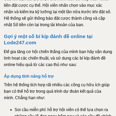
tiền đặt cược cụ thể. Hội viên nhấn chọn vào mục xác
nhận và kiểm tra kỹ lưỡng lại một lần nữa trước khi đặt số.
Hệ thống sẽ gửi thông báo đặt cược thành công và cập
nhật Số tiền còn lại trong tài khoản của bạn.
Gợi ý một số bí kíp đánh đề online tại
Lode247.com
Để gia tăng cơ hội chiến thắng của mình bạn hãy vận dụng
linh hoạt các chiến thuật, và sử dụng các bí kíp đánh đề
online hiệu quả từ các cao thủ như sau:
Áp dụng tính năng hỗ trợ
Trên hệ thống tích hợp rất nhiều các công cụ hữu ích giúp
bạn có thể hỗ trợ trong quá trình dự đoán kết quả của
mình. Chẳng hạn như:
Soi cầu miễn phí: hỗ trợ hội viên có thể lựa chọn ra