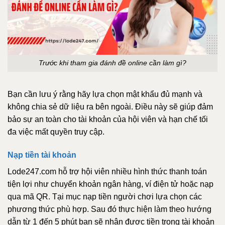
Trước khi tham gia đánh đề online cần làm gì?
Bạn cần lưu ý rằng hãy lựa chọn mật khẩu đủ mạnh và
không chia sẻ dữ liệu ra bên ngoài. Điều này sẽ giúp đảm
bảo sự an toàn cho tài khoản của hội viên và hạn chế tối
đa việc mất quyền truy cập.
Nạp tiền tài khoản
Lode247.com hỗ trợ hội viên nhiều hình thức thanh toán
tiện lợi như chuyển khoản ngân hàng, ví điện tử hoặc nạp
qua mã QR. Tại mục nạp tiền người chơi lựa chọn các
phương thức phù hợp. Sau đó thực hiện làm theo hướng
dẫn từ 1 đến 5 phút bạn sẽ nhận được tiền trong tài khoản