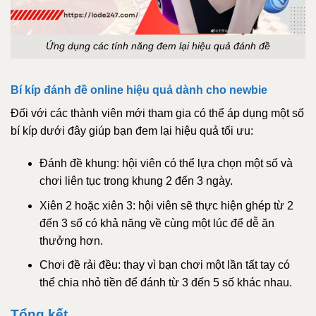
Ứng dụng các tính năng đem lại hiệu quả đánh đề
Bí kíp đánh đề online hiệu quả dành cho newbie
Đối với các thành viên mới tham gia có thể áp dụng một số
bí kíp dưới đây giúp bạn đem lại hiệu quả tối ưu:
Đánh đề khung: hội viên có thể lựa chọn một số và
chơi liên tục trong khung 2 đến 3 ngày.
Xiên 2 hoặc xiên 3: hội viên sẽ thực hiện ghép từ 2
đến 3 số có khả năng về cùng một lúc để dễ ăn
thưởng hơn.
Chơi đề rải đều: thay vì bạn chơi một lần tất tay có
thể chia nhỏ tiền để đánh từ 3 đến 5 số khác nhau.
Tổng kết